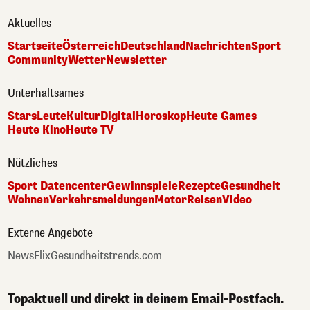
Aktuelles
Startseite
Österreich
Deutschland
Nachrichten
Sport
Community
Wetter
Newsletter
Unterhaltsames
Stars
Leute
Kultur
Digital
Horoskop
Heute Games
Heute Kino
Heute TV
Nützliches
Sport Datencenter
Gewinnspiele
Rezepte
Gesundheit
Wohnen
Verkehrsmeldungen
Motor
Reisen
Video
Externe Angebote
NewsFlix
Gesundheitstrends.com
Topaktuell und direkt in deinem Email-Postfach.