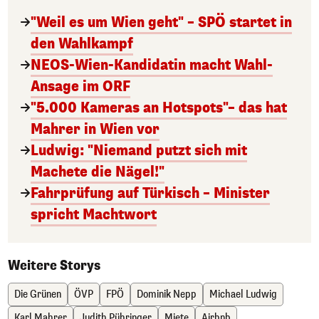
"Weil es um Wien geht" – SPÖ startet in
den Wahlkampf
NEOS-Wien-Kandidatin macht Wahl-
Ansage im ORF
"5.000 Kameras an Hotspots"– das hat
Mahrer in Wien vor
Ludwig: "Niemand putzt sich mit
Machete die Nägel!"
Fahrprüfung auf Türkisch – Minister
spricht Machtwort
Weitere Storys
Die Grünen
ÖVP
FPÖ
Dominik Nepp
Michael Ludwig
Karl Mahrer
Judith Pühringer
Miete
Airbnb