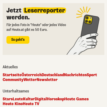
Jetzt
Leserreporter
werden.
Für jedes Foto in "Heute" oder jedes Video
auf Heute.at gibt es 50 Euro.
So geht's
Aktuelles
Startseite
Österreich
Deutschland
Nachrichten
Sport
Community
Wetter
Newsletter
Unterhaltsames
Stars
Leute
Kultur
Digital
Horoskop
Heute Games
Heute Kino
Heute TV