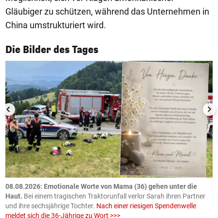
Gläubiger zu schützen, während das Unternehmen in
China umstrukturiert wird.
1/50
Die Bilder des Tages
m
08.08.2026: Emotionale Worte von Mama (36) gehen unter die
0
Haut.
Bei einem tragischen Traktorunfall verlor Sarah ihren Partner
B
und ihre sechsjährige Tochter.
Nach einer riesigen Spendenwelle
S
meldet sich die 36-Jährige zu Wort >>>
La