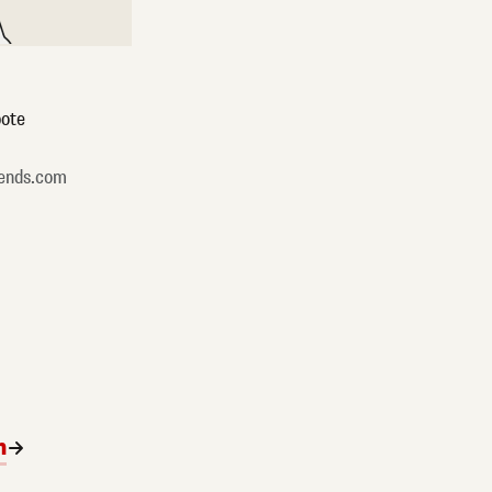
ote
ends.com
n