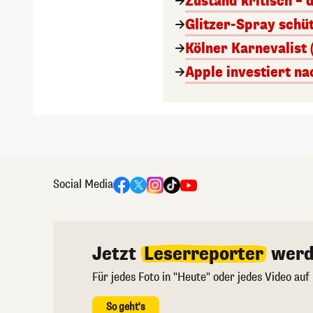
Zustand kritisch – 
Glitzer-Spray schü
Kölner Karnevalist 
Apple investiert n
Social Media
Jetzt
Leserreporter
werd
Für jedes Foto in "Heute" oder jedes Video auf
So geht's