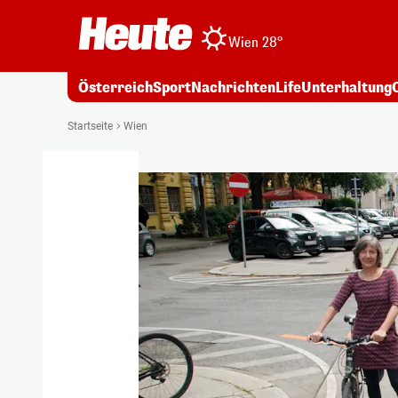
Wien 28°
Österreich
Sport
Nachrichten
Life
Unterhaltung
Startseite
Wien