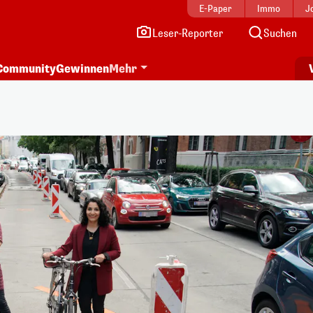
E-Paper
Immo
J
Leser-Reporter
Suchen
Community
Gewinnen
Mehr