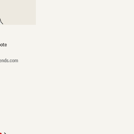
ote
ends.com