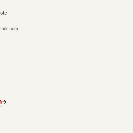
ote
ends.com
n