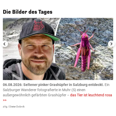
1/50
Die Bilder des Tages
06.08.2026: Seltener pinker Grashüpfer in Salzburg entdeckt.
Ein
0
Salzburger Wanderer fotografierte in Muhr (S) einen
S
außergewöhnlich gefärbten Grashüpfer –
das Tier ist leuchtend rosa
U
>>
AP
zVg / Dieter Dobnik