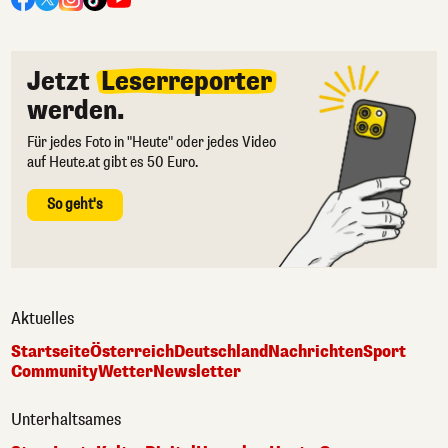
Jetzt
Leserreporter
werden.
Für jedes Foto in "Heute" oder jedes Video
auf Heute.at gibt es 50 Euro.
So geht's
Aktuelles
Startseite
Österreich
Deutschland
Nachrichten
Sport
Community
Wetter
Newsletter
Unterhaltsames