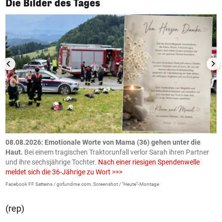
Die Bilder des Tages
m
08.08.2026: Emotionale Worte von Mama (36) gehen unter die
0
Haut.
Bei einem tragischen Traktorunfall verlor Sarah ihren Partner
B
und ihre sechsjährige Tochter.
Nach einer riesigen Spendenwelle
S
meldet sich die 36-Jährige zu Wort >>>
La
Facebook FF Satteins / gofundme.com, Screenshot / "Heute"-Montage
(rep)