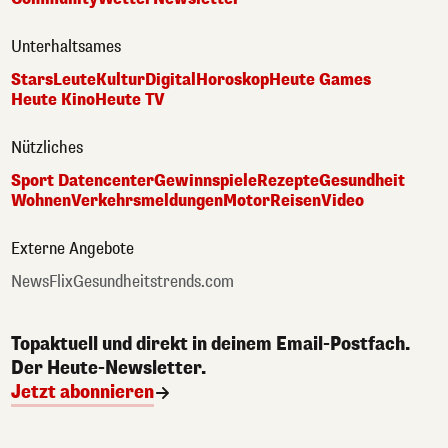
Unterhaltsames
Stars
Leute
Kultur
Digital
Horoskop
Heute Games
Heute Kino
Heute TV
Nützliches
Sport Datencenter
Gewinnspiele
Rezepte
Gesundheit
Wohnen
Verkehrsmeldungen
Motor
Reisen
Video
Externe Angebote
NewsFlix
Gesundheitstrends.com
Topaktuell und direkt in deinem Email-Postfach.
Der Heute-Newsletter.
Jetzt abonnieren