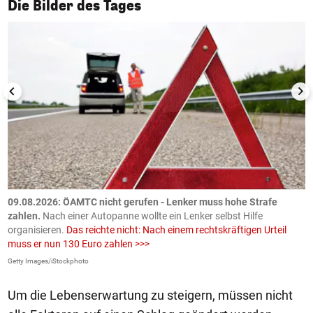
1/50
Die Bilder des Tages
09.08.2026: ÖAMTC nicht gerufen - Lenker muss hohe Strafe
0
en
zahlen.
Nach einer Autopanne wollte ein Lenker selbst Hilfe
H
organisieren.
Das reichte nicht: Nach einem rechtskräftigen Urteil
u
muss er nun 130 Euro zahlen >>>
m
Getty Images/iStockphoto
Fa
Um die Lebenserwartung zu steigern, müssen nicht