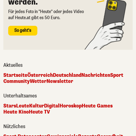
werden.
Für jedes Foto in "Heute" oder jedes Video
auf Heute.at gibt es 50 Euro.
So geht's
Aktuelles
Startseite
Österreich
Deutschland
Nachrichten
Sport
Community
Wetter
Newsletter
Unterhaltsames
Stars
Leute
Kultur
Digital
Horoskop
Heute Games
Heute Kino
Heute TV
Nützliches