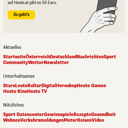
auf Heute.at gibt es 50 Euro.
So geht's
Aktuelles
Startseite
Österreich
Deutschland
Nachrichten
Sport
Community
Wetter
Newsletter
Unterhaltsames
Stars
Leute
Kultur
Digital
Horoskop
Heute Games
Heute Kino
Heute TV
Nützliches
Sport Datencenter
Gewinnspiele
Rezepte
Gesundheit
Wohnen
Verkehrsmeldungen
Motor
Reisen
Video