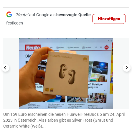
"Heute"
auf Google als
bevorzugte Quelle
Hinzufügen
festlegen
1/10
Um 159 Euro erscheinen die neuen Huawei FreeBuds 5 am 24. April
.
n
2023 in Österreich. Als Farben gibt es Silver Frost (Grau) und
V
.
Ceramic White (Weiß)...
d