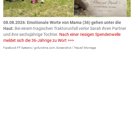
m
08.08.2026: Emotionale Worte von Mama (36) gehen unter die
0
Haut.
Bei einem tragischen Traktorunfall verlor Sarah ihren Partner
B
und ihre sechsjährige Tochter.
Nach einer riesigen Spendenwelle
S
meldet sich die 36-Jährige zu Wort >>>
La
Facebook FF Satteins / gofundme.com, Screenshot / "Heute"-Montage