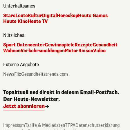
Unterhaltsames
Stars
Leute
Kultur
Digital
Horoskop
Heute Games
Heute Kino
Heute TV
Nützliches
Sport Datencenter
Gewinnspiele
Rezepte
Gesundheit
Wohnen
Verkehrsmeldungen
Motor
Reisen
Video
Externe Angebote
NewsFlix
Gesundheitstrends.com
Topaktuell und direkt in deinem Email-Postfach.
Der Heute-Newsletter.
Jetzt abonnieren
Impressum
Tarife & Mediadaten
TTPA
Datenschutzerklärung