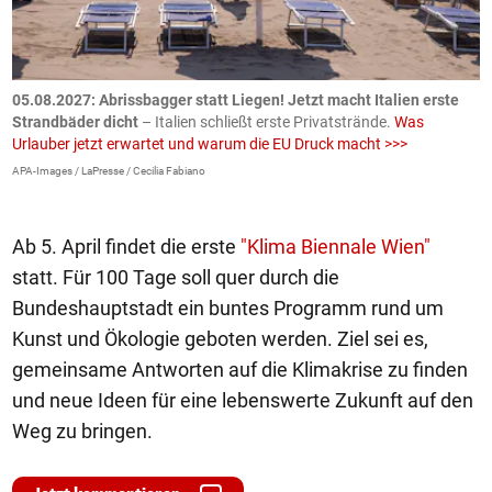
.
05.08.2027:
Abrissbagger statt Liegen! Jetzt macht Italien erste
0
Strandbäder dicht
– Italien schließt erste Privatstrände.
Was
W
Urlauber jetzt erwartet und warum die EU Druck macht >>>
G
E
APA-Images / LaPresse / Cecilia Fabiano
iS
Ab 5. April findet die erste
"Klima Biennale Wien"
statt. Für 100 Tage soll quer durch die
Bundeshauptstadt ein buntes Programm rund um
Kunst und Ökologie geboten werden. Ziel sei es,
gemeinsame Antworten auf die Klimakrise zu finden
und neue Ideen für eine lebenswerte Zukunft auf den
Weg zu bringen.