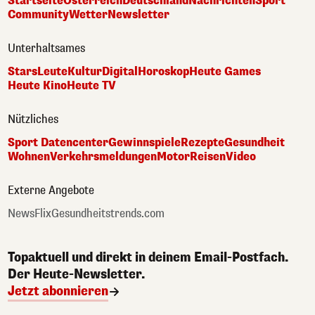
Startseite
Österreich
Deutschland
Nachrichten
Sport
Community
Wetter
Newsletter
Unterhaltsames
Stars
Leute
Kultur
Digital
Horoskop
Heute Games
Heute Kino
Heute TV
Nützliches
Sport Datencenter
Gewinnspiele
Rezepte
Gesundheit
Wohnen
Verkehrsmeldungen
Motor
Reisen
Video
Externe Angebote
NewsFlix
Gesundheitstrends.com
Topaktuell und direkt in deinem Email-Postfach.
Der Heute-Newsletter.
Jetzt abonnieren