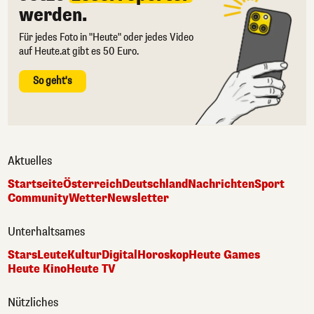
werden.
Für jedes Foto in "Heute" oder jedes Video
auf Heute.at gibt es 50 Euro.
So geht's
Aktuelles
Startseite
Österreich
Deutschland
Nachrichten
Sport
Community
Wetter
Newsletter
Unterhaltsames
Stars
Leute
Kultur
Digital
Horoskop
Heute Games
Heute Kino
Heute TV
Nützliches