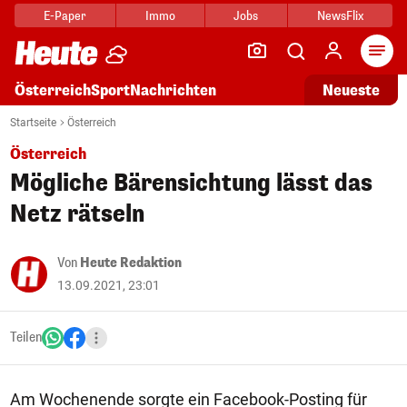
E-Paper
Immo
Jobs
NewsFlix
Arti
Österreich
Sport
Nachrichten
Neueste
Startseite
Österreich
Österreich
Mögliche Bärensichtung lässt das
Netz rätseln
Von
Heute Redaktion
13.09.2021, 23:01
Teilen
Am Wochenende sorgte ein Facebook-Posting für