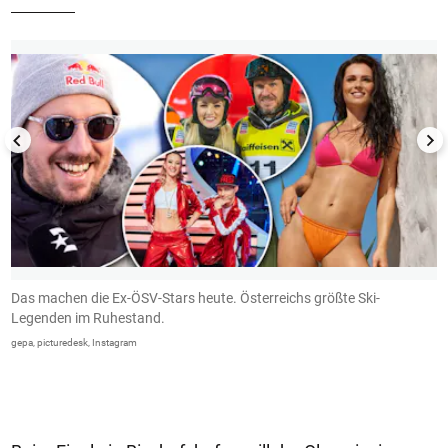
1/24
Das machen die Ex-ÖSV-Stars heute. Österreichs größte Ski-
M
Legenden im Ruhestand.
u
S
gepa, picturedesk, Instagram
d
W
G