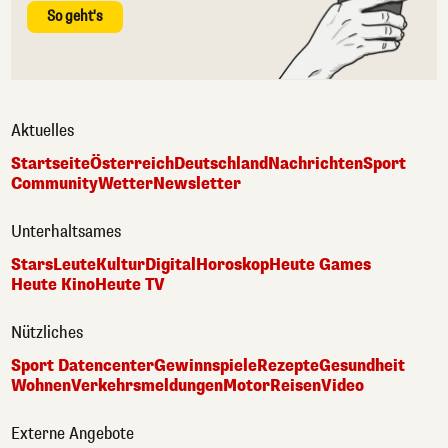
So geht's
Aktuelles
Startseite
Österreich
Deutschland
Nachrichten
Sport
Community
Wetter
Newsletter
Unterhaltsames
Stars
Leute
Kultur
Digital
Horoskop
Heute Games
Heute Kino
Heute TV
Nützliches
Sport Datencenter
Gewinnspiele
Rezepte
Gesundheit
Wohnen
Verkehrsmeldungen
Motor
Reisen
Video
Externe Angebote