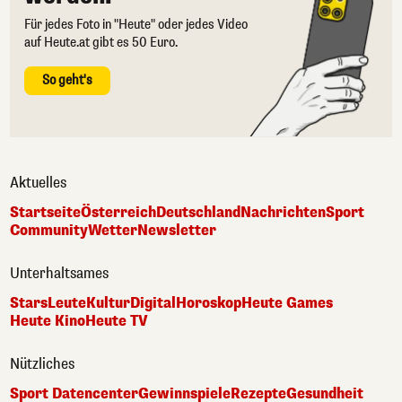
Für jedes Foto in "Heute" oder jedes Video
auf Heute.at gibt es 50 Euro.
So geht's
Aktuelles
Startseite
Österreich
Deutschland
Nachrichten
Sport
Community
Wetter
Newsletter
Unterhaltsames
Stars
Leute
Kultur
Digital
Horoskop
Heute Games
Heute Kino
Heute TV
Nützliches
Sport Datencenter
Gewinnspiele
Rezepte
Gesundheit