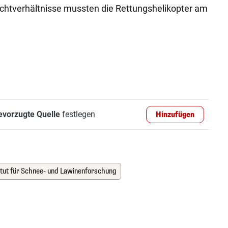
ichtverhältnisse mussten die Rettungshelikopter am
evorzugte Quelle
festlegen
Hinzufügen
itut für Schnee- und Lawinenforschung