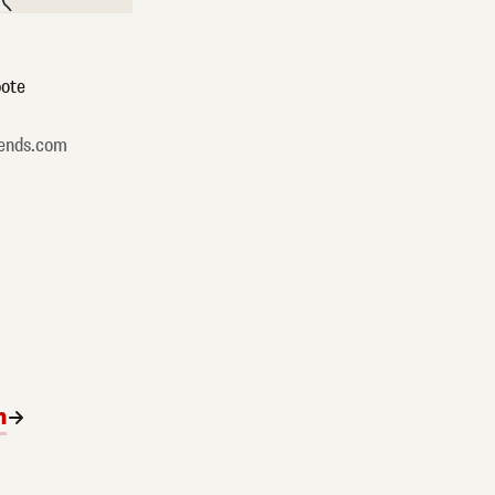
ote
ends.com
n