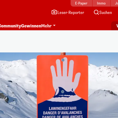
E-Paper
Immo
J
Leser-Reporter
Suchen
Community
Gewinnen
Mehr