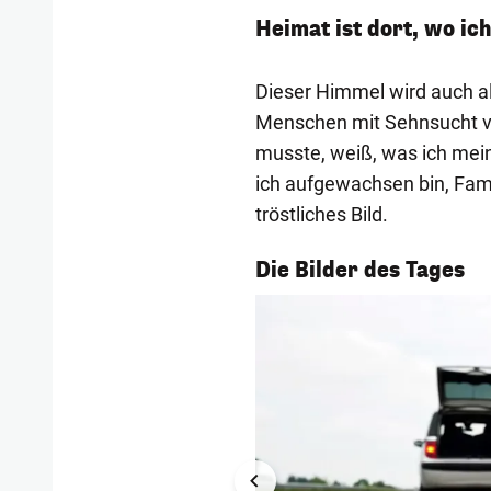
Heimat ist dort, wo ic
Dieser Himmel wird auch al
Menschen mit Sehnsucht ve
musste, weiß, was ich mein
ich aufgewachsen bin, Famil
tröstliches Bild.
1/57
Die Bilder des Tages