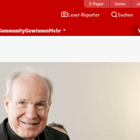
E-Paper
Immo
J
Leser-Reporter
Suchen
Community
Gewinnen
Mehr