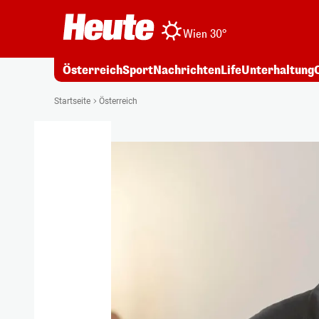
Wien 30°
Österreich
Sport
Nachrichten
Life
Unterhaltung
Startseite
Österreich