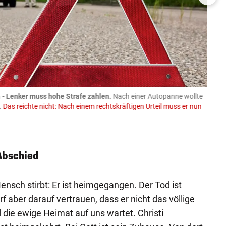
- Lenker muss hohe Strafe zahlen.
Nach einer Autopanne wollte
08.08
.
Das reichte nicht: Nach einem rechtskräftigen Urteil muss er nun
Trakto
Spend
Faceboo
Abschied
ensch stirbt: Er ist heimgegangen. Der Tod ist
f aber darauf vertrauen, dass er nicht das völlige
 die ewige Heimat auf uns wartet. Christi