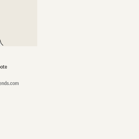
ote
ends.com