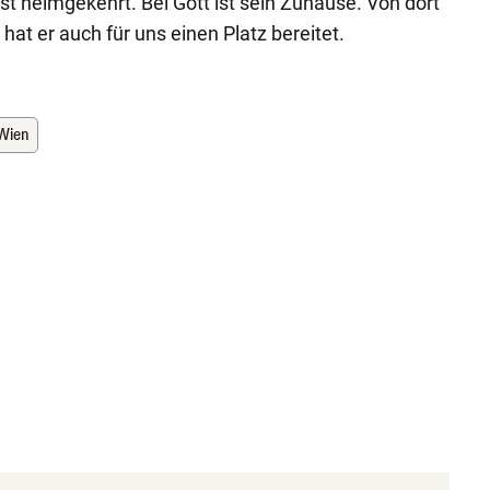
st heimgekehrt. Bei Gott ist sein Zuhause. Von dort
hat er auch für uns einen Platz bereitet.
Wien