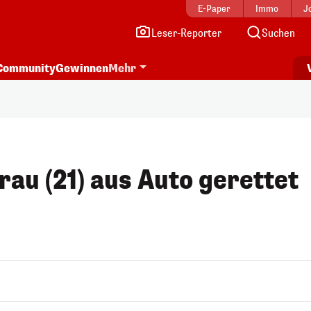
E-Paper
Immo
J
Leser-Reporter
Suchen
Community
Gewinnen
Mehr
rau (21) aus Auto gerettet