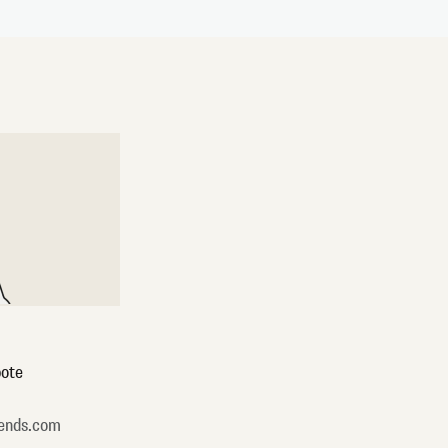
ote
ends.com