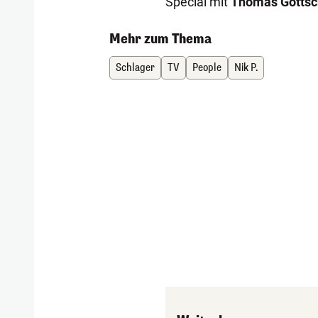
Special mit
Thomas Gottsc
Mehr zum Thema
Schlager
TV
People
Nik P.