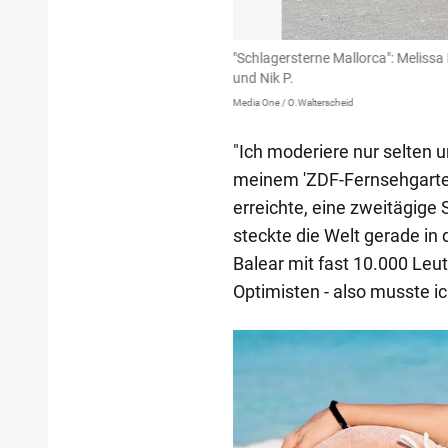
er Travel Partner Group (links)
"Schlagersterne Mallorca": Melissa
und Nik P.
Media One / O.Walterscheid
"Ich moderiere nur selten
meinem 'ZDF-Fernsehgarten'
erreichte, eine zweitägige
steckte die Welt gerade in
Balear mit fast 10.000 Leut
Optimisten - also musste ich
1/83