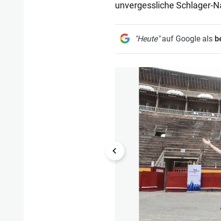
unvergessliche Schlager-Na
"Heute"
auf Google als
b
1/7