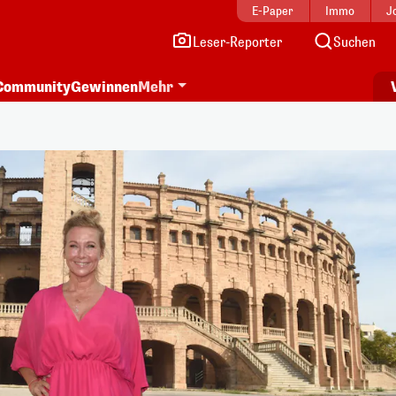
E-Paper
Immo
J
Leser-Reporter
Suchen
Community
Gewinnen
Mehr