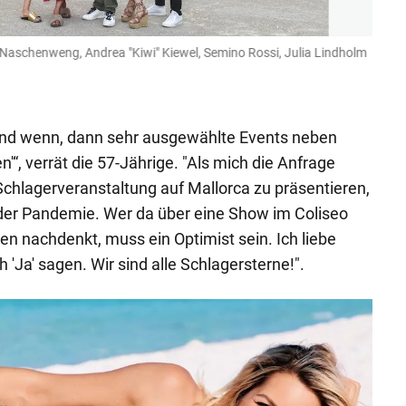
 Naschenweng, Andrea "Kiwi" Kiewel, Semino Rossi, Julia Lindholm
Nik P.
Media O
 und wenn, dann sehr ausgewählte Events neben
“, verrät die 57-Jährige. "Als mich die Anfrage
 Schlagerveranstaltung auf Mallorca zu präsentieren,
 der Pandemie. Wer da über eine Show im Coliseo
en nachdenkt, muss ein Optimist sein. Ich liebe
 'Ja' sagen. Wir sind alle Schlagersterne!".