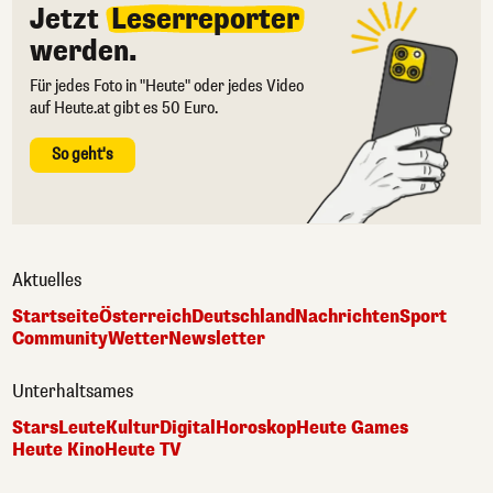
Jetzt
Leserreporter
werden.
Für jedes Foto in "Heute" oder jedes Video
auf Heute.at gibt es 50 Euro.
So geht's
Aktuelles
Startseite
Österreich
Deutschland
Nachrichten
Sport
Community
Wetter
Newsletter
Unterhaltsames
Stars
Leute
Kultur
Digital
Horoskop
Heute Games
Heute Kino
Heute TV