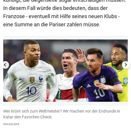
In diesem Fall würde dies bedeuten, dass der
Franzose - eventuell mit Hilfe seines neuen Klubs -
eine Summe an die Pariser zahlen müsse.
1/13
Wer krönt sich zum Weltmeister? Wir machen vor der Endrunde in
1
te
Katar den Favoriten-Check.
d
N
IMAGO/MIS
K