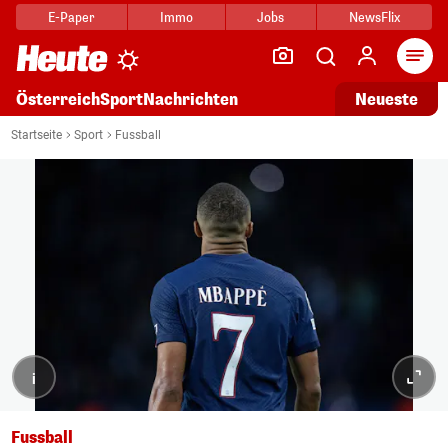
E-Paper
Immo
Jobs
NewsFlix
Arti
Österreich
Sport
Nachrichten
Neueste
Startseite
Sport
Fussball
i
Fussball