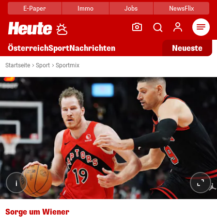
E-Paper
Immo
Jobs
NewsFlix
Arti
Österreich
Sport
Nachrichten
Neueste
Startseite
Sport
Sportmix
i
Sorge um Wiener