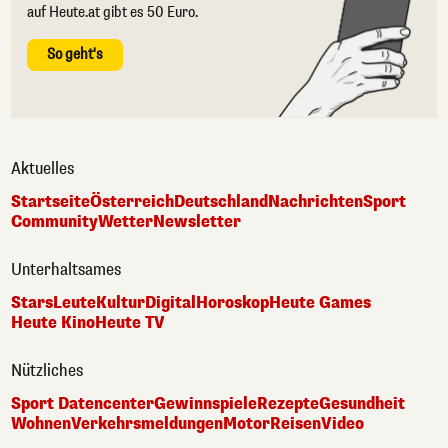
auf Heute.at gibt es 50 Euro.
So geht's
Aktuelles
Startseite
Österreich
Deutschland
Nachrichten
Sport
Community
Wetter
Newsletter
Unterhaltsames
Stars
Leute
Kultur
Digital
Horoskop
Heute Games
Heute Kino
Heute TV
Nützliches
Sport Datencenter
Gewinnspiele
Rezepte
Gesundheit
Wohnen
Verkehrsmeldungen
Motor
Reisen
Video