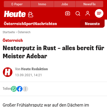
E-Paper
Immo
Jobs
NewsFlix
Arti
Österreich
Sport
Nachrichten
Neueste
Startseite
Österreich
Österreich
Nesterputz in Rust – alles bereit für
Meister Adebar
Von
Heute Redaktion
13.09.2021, 14:21
Teilen
Großer Frühjahrsputz war auf den Dächern im