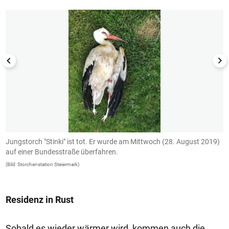
ch
Jungstorch "Stinki" ist tot. Er wurde am Mittwoch (28. August 2019)
E
auf einer Bundesstraße überfahren.
J
k
(Bild: Storchenstation Steiermark)
(B
Residenz in Rust
Sobald es wieder wärmer wird, kommen auch die