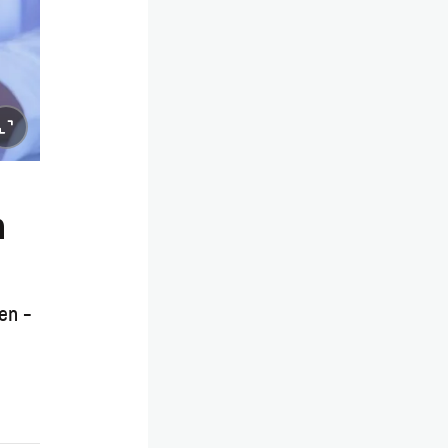
h
en –