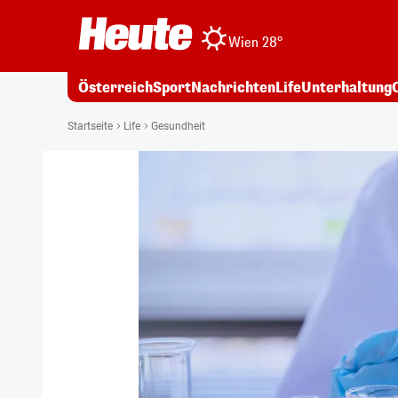
Wien 28°
Österreich
Sport
Nachrichten
Life
Unterhaltung
Startseite
Life
Gesundheit