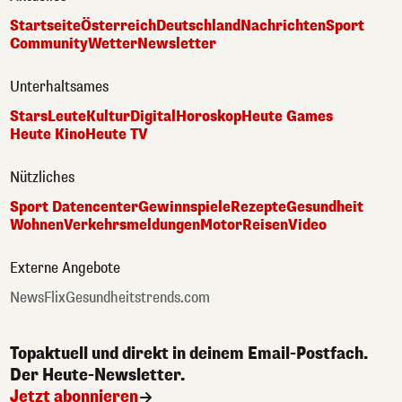
Startseite
Österreich
Deutschland
Nachrichten
Sport
Community
Wetter
Newsletter
Unterhaltsames
Stars
Leute
Kultur
Digital
Horoskop
Heute Games
Heute Kino
Heute TV
Nützliches
Sport Datencenter
Gewinnspiele
Rezepte
Gesundheit
Wohnen
Verkehrsmeldungen
Motor
Reisen
Video
Externe Angebote
NewsFlix
Gesundheitstrends.com
Topaktuell und direkt in deinem Email-Postfach.
Der Heute-Newsletter.
Jetzt abonnieren