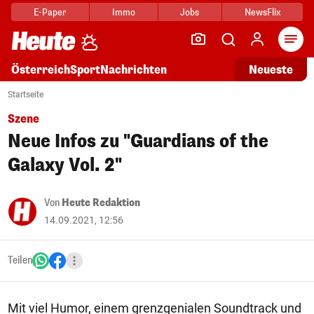
E-Paper
Immo
Jobs
NewsFlix
Arti
Österreich
Sport
Nachrichten
Neueste
Startseite
Szene
Neue Infos zu "Guardians of the
Galaxy Vol. 2"
Von
Heute Redaktion
14.09.2021, 12:56
Teilen
Mit viel Humor, einem grenzgenialen Soundtrack und