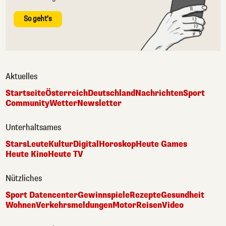
So geht's
Aktuelles
Startseite
Österreich
Deutschland
Nachrichten
Sport
Community
Wetter
Newsletter
Unterhaltsames
Stars
Leute
Kultur
Digital
Horoskop
Heute Games
Heute Kino
Heute TV
Nützliches
Sport Datencenter
Gewinnspiele
Rezepte
Gesundheit
Wohnen
Verkehrsmeldungen
Motor
Reisen
Video