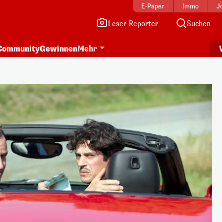
E-Paper
Immo
J
Leser-Reporter
Suchen
Community
Gewinnen
Mehr