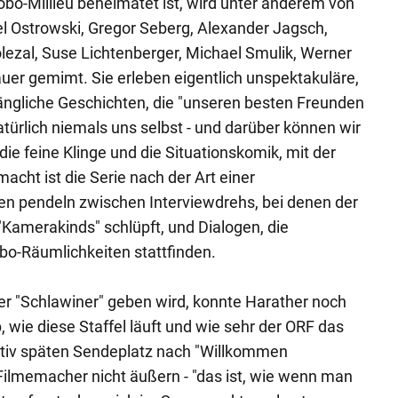
obo-Millieu beheimatet ist, wird unter anderem von
l Ostrowski, Gregor Seberg, Alexander Jagsch,
olezal, Suse Lichtenberger, Michael Smulik, Werner
er gemimt. Sie erleben eigentlich unspektakuläre,
ängliche Geschichten, die "unseren besten Freunden
türlich niemals uns selbst - und darüber können wir
 die feine Klinge und die Situationskomik, mit der
acht ist die Serie nach der Art einer
n pendeln zwischen Interviewdrehs, bei denen der
"Kamerakinds" schlüpft, und Dialogen, die
bo-Räumlichkeiten stattfinden.
der "Schlawiner" geben wird, konnte Harather noch
, wie diese Staffel läuft und wie sehr der ORF das
lativ späten Sendeplatz nach "Willkommen
 Filmemacher nicht äußern - "das ist, wie wenn man