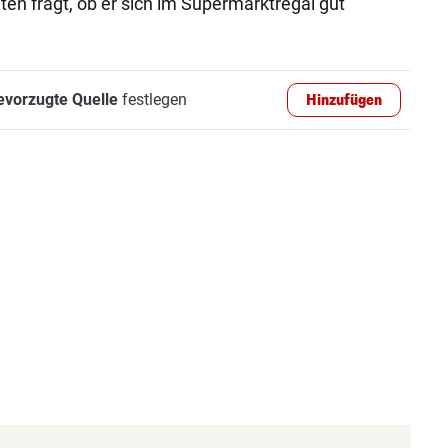
n fragt, ob er sich im Supermarktregal gut
evorzugte Quelle
festlegen
Hinzufügen