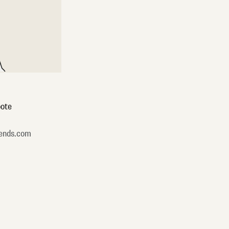
ote
ends.com