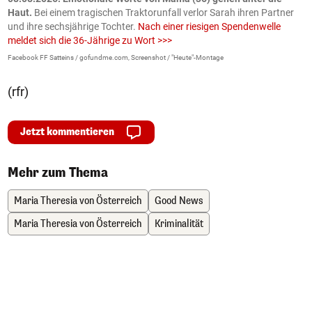
Haut.
Bei einem tragischen Traktorunfall verlor Sarah ihren Partner
B
und ihre sechsjährige Tochter.
Nach einer riesigen Spendenwelle
S
meldet sich die 36-Jährige zu Wort >>>
La
Facebook FF Satteins / gofundme.com, Screenshot / "Heute"-Montage
(rfr)
Jetzt kommentieren
Mehr zum Thema
Maria Theresia von Österreich
Good News
Maria Theresia von Österreich
Kriminalität