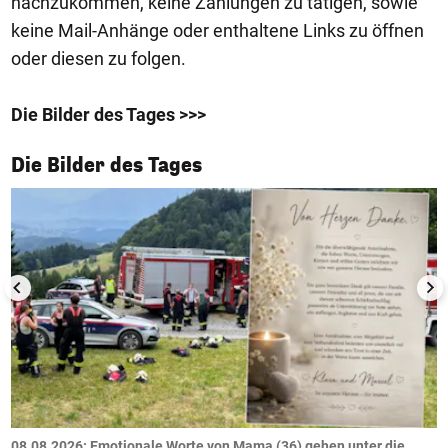
nachzukommen, keine Zahlungen zu tätigen, sowie
keine Mail-Anhänge oder enthaltene Links zu öffnen
oder diesen zu folgen.
Die Bilder des Tages >>>
1/50
Die Bilder des Tages
m
08.08.2026: Emotionale Worte von Mama (36) gehen unter die
0