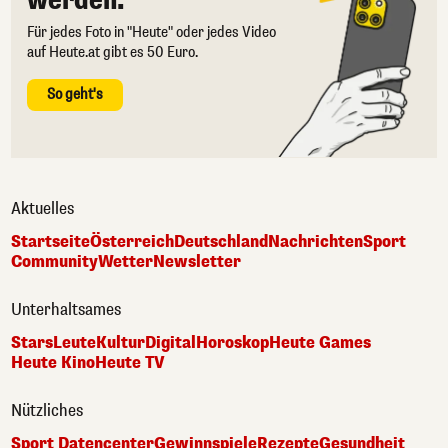
werden.
Für jedes Foto in "Heute" oder jedes Video
auf Heute.at gibt es 50 Euro.
So geht's
Aktuelles
Startseite
Österreich
Deutschland
Nachrichten
Sport
Community
Wetter
Newsletter
Unterhaltsames
Stars
Leute
Kultur
Digital
Horoskop
Heute Games
Heute Kino
Heute TV
Nützliches
Sport Datencenter
Gewinnspiele
Rezepte
Gesundheit