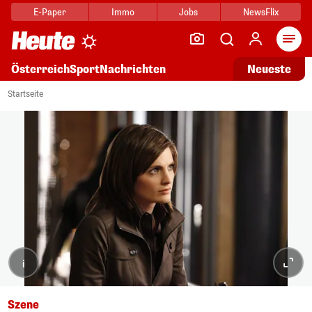
E-Paper
Immo
Jobs
NewsFlix
Arti
Österreich
Sport
Nachrichten
Neueste
Startseite
i
Szene