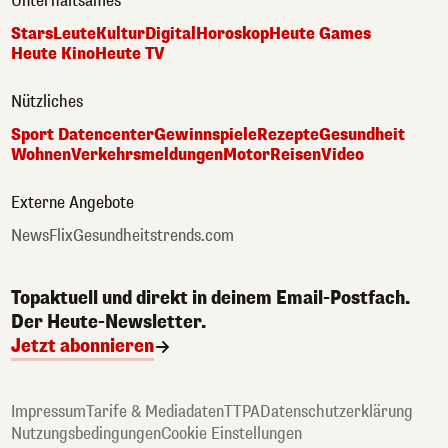
Unterhaltsames
Stars
Leute
Kultur
Digital
Horoskop
Heute Games
Heute Kino
Heute TV
Nützliches
Sport Datencenter
Gewinnspiele
Rezepte
Gesundheit
Wohnen
Verkehrsmeldungen
Motor
Reisen
Video
Externe Angebote
NewsFlix
Gesundheitstrends.com
Topaktuell und direkt in deinem Email-Postfach.
Der Heute-Newsletter.
Jetzt abonnieren
Impressum
Tarife & Mediadaten
TTPA
Datenschutzerklärung
Nutzungsbedingungen
Cookie Einstellungen