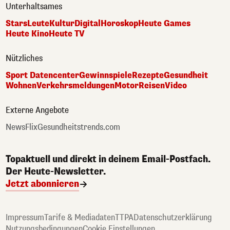
Unterhaltsames
Stars
Leute
Kultur
Digital
Horoskop
Heute Games
Heute Kino
Heute TV
Nützliches
Sport Datencenter
Gewinnspiele
Rezepte
Gesundheit
Wohnen
Verkehrsmeldungen
Motor
Reisen
Video
Externe Angebote
NewsFlix
Gesundheitstrends.com
Topaktuell und direkt in deinem Email-Postfach.
Der Heute-Newsletter.
Jetzt abonnieren
Impressum
Tarife & Mediadaten
TTPA
Datenschutzerklärung
Nutzungsbedingungen
Cookie Einstellungen