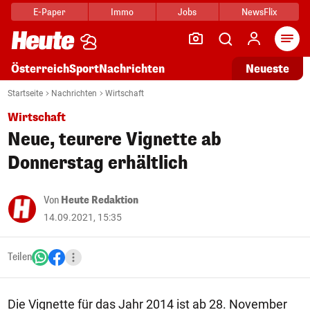
E-Paper
Immo
Jobs
NewsFlix
Arti
Österreich
Sport
Nachrichten
Neueste
Startseite
Nachrichten
Wirtschaft
Wirtschaft
Neue, teurere Vignette ab
Donnerstag erhältlich
Von
Heute Redaktion
14.09.2021, 15:35
Teilen
Die Vignette für das Jahr 2014 ist ab 28. November