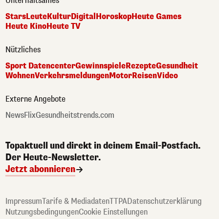
Unterhaltsames
Stars
Leute
Kultur
Digital
Horoskop
Heute Games
Heute Kino
Heute TV
Nützliches
Sport Datencenter
Gewinnspiele
Rezepte
Gesundheit
Wohnen
Verkehrsmeldungen
Motor
Reisen
Video
Externe Angebote
NewsFlix
Gesundheitstrends.com
Topaktuell und direkt in deinem Email-Postfach.
Der Heute-Newsletter.
Jetzt abonnieren
Impressum
Tarife & Mediadaten
TTPA
Datenschutzerklärung
Nutzungsbedingungen
Cookie Einstellungen