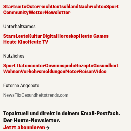
Startseite
Österreich
Deutschland
Nachrichten
Sport
Community
Wetter
Newsletter
Unterhaltsames
Stars
Leute
Kultur
Digital
Horoskop
Heute Games
Heute Kino
Heute TV
Nützliches
Sport Datencenter
Gewinnspiele
Rezepte
Gesundheit
Wohnen
Verkehrsmeldungen
Motor
Reisen
Video
Externe Angebote
NewsFlix
Gesundheitstrends.com
Topaktuell und direkt in deinem Email-Postfach.
Der Heute-Newsletter.
Jetzt abonnieren