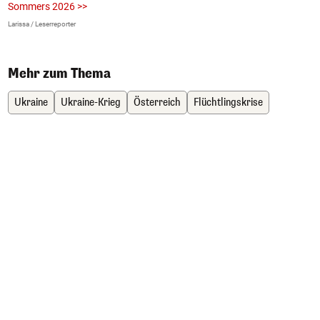
Sommers 2026 >>
a
>
Larissa / Leserreporter
zV
Mehr zum Thema
Ukraine
Ukraine-Krieg
Österreich
Flüchtlingskrise