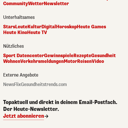
Community
Wetter
Newsletter
Unterhaltsames
Stars
Leute
Kultur
Digital
Horoskop
Heute Games
Heute Kino
Heute TV
Nützliches
Sport Datencenter
Gewinnspiele
Rezepte
Gesundheit
Wohnen
Verkehrsmeldungen
Motor
Reisen
Video
Externe Angebote
NewsFlix
Gesundheitstrends.com
Topaktuell und direkt in deinem Email-Postfach.
Der Heute-Newsletter.
Jetzt abonnieren