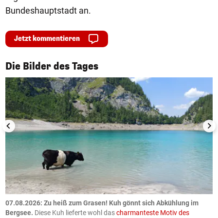
Bundeshauptstadt an.
Jetzt kommentieren
1/50
Die Bilder des Tages
ch
07.08.2026: Zu heiß zum Grasen! Kuh gönnt sich Abkühlung im
0
Bergsee.
Diese Kuh lieferte wohl das
charmanteste Motiv des
S