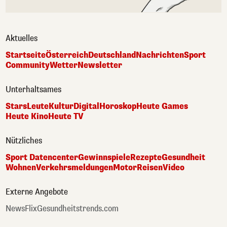
Aktuelles
Startseite
Österreich
Deutschland
Nachrichten
Sport
Community
Wetter
Newsletter
Unterhaltsames
Stars
Leute
Kultur
Digital
Horoskop
Heute Games
Heute Kino
Heute TV
Nützliches
Sport Datencenter
Gewinnspiele
Rezepte
Gesundheit
Wohnen
Verkehrsmeldungen
Motor
Reisen
Video
Externe Angebote
NewsFlix
Gesundheitstrends.com