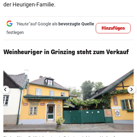
der Heurigen-Familie.
"Heute"
auf Google als
bevorzugte Quelle
Hinzufügen
festlegen
1/4
Weinheuriger in Grinzing steht zum Verkauf