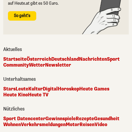
auf Heute.at gibt es 50 Euro.
So geht's
Aktuelles
Startseite
Österreich
Deutschland
Nachrichten
Sport
Community
Wetter
Newsletter
Unterhaltsames
Stars
Leute
Kultur
Digital
Horoskop
Heute Games
Heute Kino
Heute TV
Nützliches
Sport Datencenter
Gewinnspiele
Rezepte
Gesundheit
Wohnen
Verkehrsmeldungen
Motor
Reisen
Video