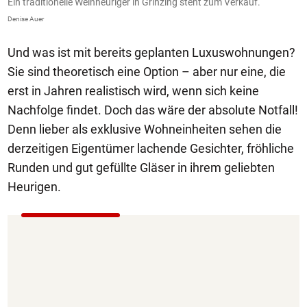
Ein traditionelle Weinheuriger in Grinzing steht zum Verkauf.
E
Denise Auer
De
Und was ist mit bereits geplanten Luxuswohnungen?
Sie sind theoretisch eine Option – aber nur eine, die
erst in Jahren realistisch wird, wenn sich keine
Nachfolge findet. Doch das wäre der absolute Notfall!
Denn lieber als exklusive Wohneinheiten sehen die
derzeitigen Eigentümer lachende Gesichter, fröhliche
Runden und gut gefüllte Gläser in ihrem geliebten
Heurigen.