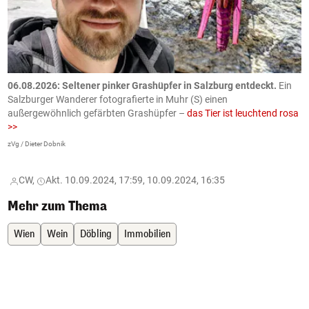
06.08.2026: Seltener pinker Grashüpfer in Salzburg entdeckt.
Ein
0
Salzburger Wanderer fotografierte in Muhr (S) einen
S
außergewöhnlich gefärbten Grashüpfer –
das Tier ist leuchtend rosa
U
>>
AP
zVg / Dieter Dobnik
CW,
Akt. 10.09.2024, 17:59, 10.09.2024, 16:35
Mehr zum Thema
Wien
Wein
Döbling
Immobilien