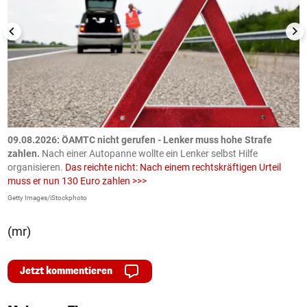
09.08.2026: ÖAMTC nicht gerufen - Lenker muss hohe Strafe
0
en
zahlen.
Nach einer Autopanne wollte ein Lenker selbst Hilfe
H
organisieren.
Das reichte nicht: Nach einem rechtskräftigen Urteil
u
muss er nun 130 Euro zahlen >>>
m
Getty Images/iStockphoto
Fa
(mr)
Jetzt kommentieren