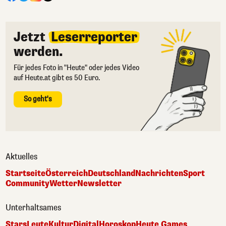
Jetzt
Leserreporter
werden.
Für jedes Foto in "Heute" oder jedes Video
auf Heute.at gibt es 50 Euro.
So geht's
Aktuelles
Startseite
Österreich
Deutschland
Nachrichten
Sport
Community
Wetter
Newsletter
Unterhaltsames
Stars
Leute
Kultur
Digital
Horoskop
Heute Games