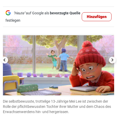
"Heute"
auf Google als
bevorzugte Quelle
Hinzufügen
festlegen
1/9
n
Die selbstbewusste, trottelige 13-Jährige Mei Lee ist zwischen der
E
Rolle der pflichtbewussten Tochter ihrer Mutter und dem Chaos des
Di
Erwachsenwerdens hin- und hergerissen.