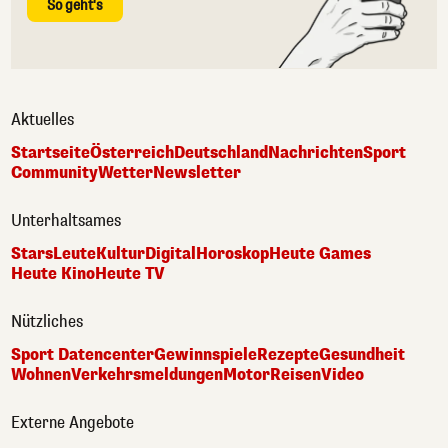
So geht's
Aktuelles
Startseite
Österreich
Deutschland
Nachrichten
Sport
Community
Wetter
Newsletter
Unterhaltsames
Stars
Leute
Kultur
Digital
Horoskop
Heute Games
Heute Kino
Heute TV
Nützliches
Sport Datencenter
Gewinnspiele
Rezepte
Gesundheit
Wohnen
Verkehrsmeldungen
Motor
Reisen
Video
Externe Angebote