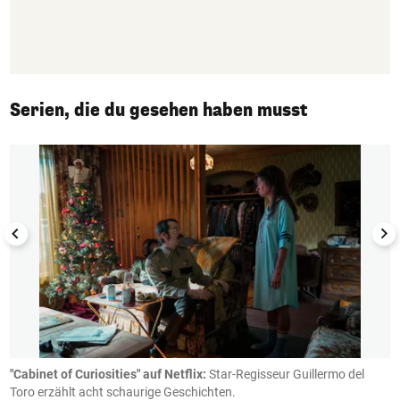
Serien, die du gesehen haben musst
1/50
"Cabinet of Curiosities" auf Netflix:
Star-Regisseur Guillermo del
"
n.
Toro erzählt acht schaurige Geschichten.
J