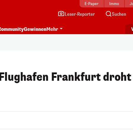
E-Paper
Immo
J
Leser-Reporter
Suchen
Community
Gewinnen
Mehr
Flughafen Frankfurt droht