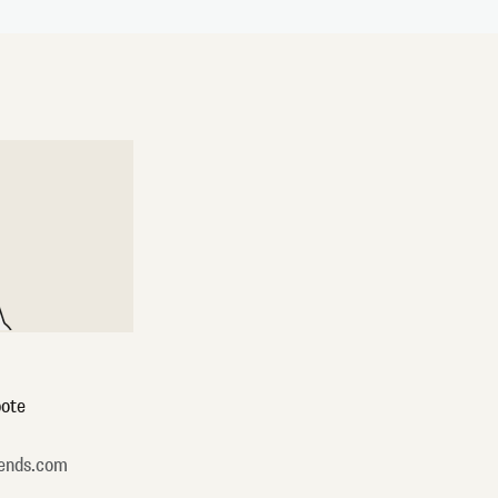
ote
ends.com