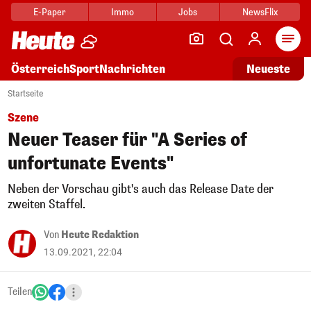
E-Paper
Immo
Jobs
NewsFlix
Arti
Österreich
Sport
Nachrichten
Neueste
Startseite
Szene
Neuer Teaser für "A Series of
unfortunate Events"
Neben der Vorschau gibt's auch das Release Date der
zweiten Staffel.
Von
Heute Redaktion
13.09.2021, 22:04
Teilen