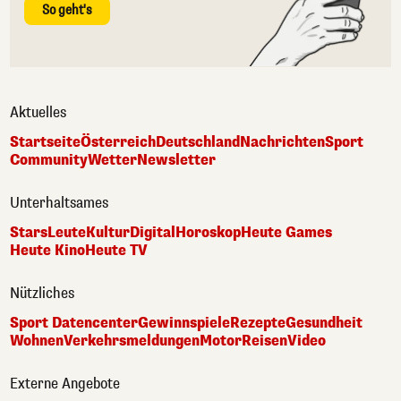
So geht's
Aktuelles
Startseite
Österreich
Deutschland
Nachrichten
Sport
Community
Wetter
Newsletter
Unterhaltsames
Stars
Leute
Kultur
Digital
Horoskop
Heute Games
Heute Kino
Heute TV
Nützliches
Sport Datencenter
Gewinnspiele
Rezepte
Gesundheit
Wohnen
Verkehrsmeldungen
Motor
Reisen
Video
Externe Angebote