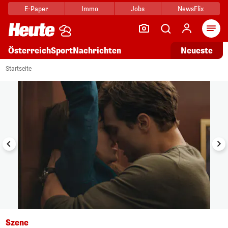
E-Paper
Immo
Jobs
NewsFlix
Arti
Österreich
Sport
Nachrichten
Neueste
i
1/7
Startseite
Szene