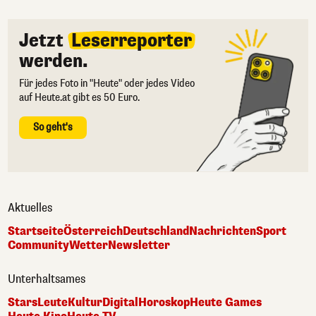
Jetzt
Leserreporter
werden.
Für jedes Foto in "Heute" oder jedes Video
auf Heute.at gibt es 50 Euro.
So geht's
Aktuelles
Startseite
Österreich
Deutschland
Nachrichten
Sport
Community
Wetter
Newsletter
Unterhaltsames
Stars
Leute
Kultur
Digital
Horoskop
Heute Games