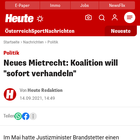
E-Paper
Immo
Jobs
NewsFlix
Arti
Österreich
Sport
Nachrichten
Neueste
Startseite
Nachrichten
Politik
Politik
Neues Mietrecht: Koalition will
"sofort verhandeln"
Von
Heute Redaktion
14.09.2021, 14:49
Teilen
Im Mai hatte Justizminister Brandstetter einen