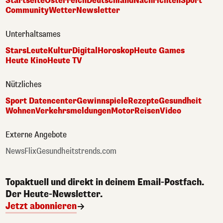
Startseite
Österreich
Deutschland
Nachrichten
Sport
Community
Wetter
Newsletter
Unterhaltsames
Stars
Leute
Kultur
Digital
Horoskop
Heute Games
Heute Kino
Heute TV
Nützliches
Sport Datencenter
Gewinnspiele
Rezepte
Gesundheit
Wohnen
Verkehrsmeldungen
Motor
Reisen
Video
Externe Angebote
NewsFlix
Gesundheitstrends.com
Topaktuell und direkt in deinem Email-Postfach.
Der Heute-Newsletter.
Jetzt abonnieren