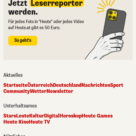
Jetzt
Leserreporter
werden.
Für jedes Foto in "Heute" oder jedes Video
auf Heute.at gibt es 50 Euro.
So geht's
Aktuelles
Startseite
Österreich
Deutschland
Nachrichten
Sport
Community
Wetter
Newsletter
Unterhaltsames
Stars
Leute
Kultur
Digital
Horoskop
Heute Games
Heute Kino
Heute TV