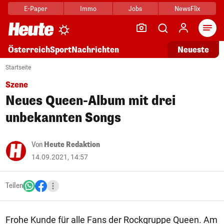
E-Paper
Immo
Jobs
NewsFlix
Arti
Österreich
Sport
Nachrichten
Neueste
Startseite
Szene
Neues Queen-Album mit drei
unbekannten Songs
Von
Heute Redaktion
14.09.2021, 14:57
Teilen
Frohe Kunde für alle Fans der Rockgruppe Queen. Am