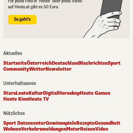
Für jedes Foto in "Heute" oder jedes Video
auf Heute.at gibt es 50 Euro.
So geht's
Aktuelles
Startseite
Österreich
Deutschland
Nachrichten
Sport
Community
Wetter
Newsletter
Unterhaltsames
Stars
Leute
Kultur
Digital
Horoskop
Heute Games
Heute Kino
Heute TV
Nützliches
Sport Datencenter
Gewinnspiele
Rezepte
Gesundheit
Wohnen
Verkehrsmeldungen
Motor
Reisen
Video