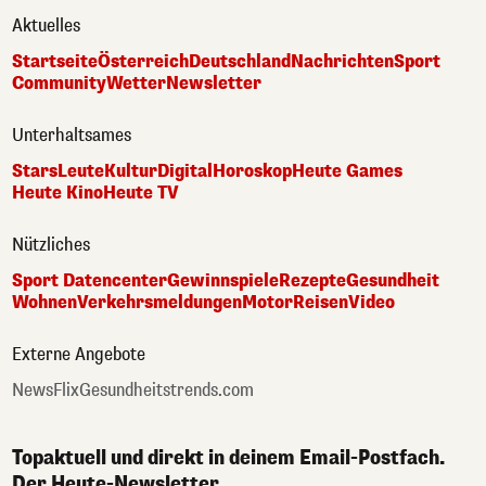
Aktuelles
Startseite
Österreich
Deutschland
Nachrichten
Sport
Community
Wetter
Newsletter
Unterhaltsames
Stars
Leute
Kultur
Digital
Horoskop
Heute Games
Heute Kino
Heute TV
Nützliches
Sport Datencenter
Gewinnspiele
Rezepte
Gesundheit
Wohnen
Verkehrsmeldungen
Motor
Reisen
Video
Externe Angebote
NewsFlix
Gesundheitstrends.com
Topaktuell und direkt in deinem Email-Postfach.
Der Heute-Newsletter.