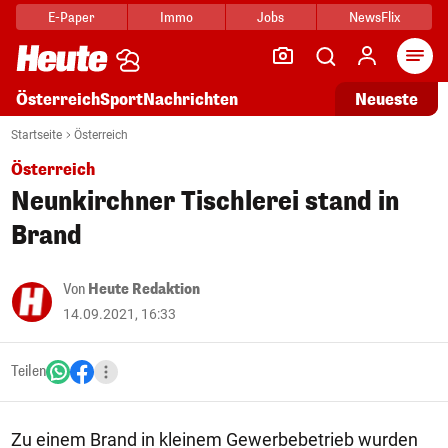
E-Paper
Immo
Jobs
NewsFlix
Arti
Österreich
Sport
Nachrichten
Neueste
Startseite
Österreich
Österreich
Neunkirchner Tischlerei stand in
Brand
Von
Heute Redaktion
14.09.2021, 16:33
Teilen
Zu einem Brand in kleinem Gewerbebetrieb wurden