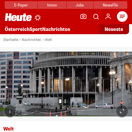
E-Paper
Immo
Jobs
NewsFlix
Arti
Österreich
Sport
Nachrichten
Neueste
Startseite
Nachrichten
Welt
i
Welt