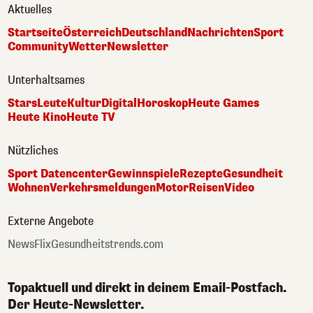
Aktuelles
Startseite
Österreich
Deutschland
Nachrichten
Sport
Community
Wetter
Newsletter
Unterhaltsames
Stars
Leute
Kultur
Digital
Horoskop
Heute Games
Heute Kino
Heute TV
Nützliches
Sport Datencenter
Gewinnspiele
Rezepte
Gesundheit
Wohnen
Verkehrsmeldungen
Motor
Reisen
Video
Externe Angebote
NewsFlix
Gesundheitstrends.com
Topaktuell und direkt in deinem Email-Postfach.
Der Heute-Newsletter.