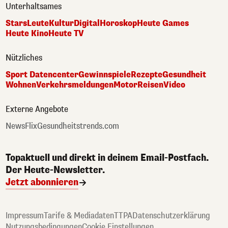
Unterhaltsames
Stars
Leute
Kultur
Digital
Horoskop
Heute Games
Heute Kino
Heute TV
Nützliches
Sport Datencenter
Gewinnspiele
Rezepte
Gesundheit
Wohnen
Verkehrsmeldungen
Motor
Reisen
Video
Externe Angebote
NewsFlix
Gesundheitstrends.com
Topaktuell und direkt in deinem Email-Postfach.
Der Heute-Newsletter.
Jetzt abonnieren
Impressum
Tarife & Mediadaten
TTPA
Datenschutzerklärung
Nutzungsbedingungen
Cookie Einstellungen