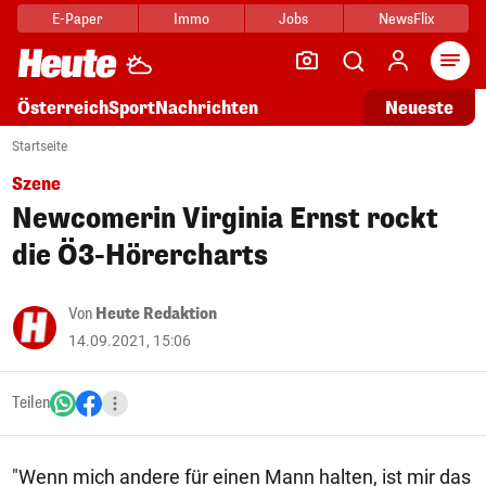
E-Paper
Immo
Jobs
NewsFlix
Arti
Österreich
Sport
Nachrichten
Neueste
Startseite
Szene
Newcomerin Virginia Ernst rockt
die Ö3-Hörercharts
Von
Heute Redaktion
14.09.2021, 15:06
Teilen
"Wenn mich andere für einen Mann halten, ist mir das