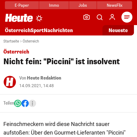
E-Paper
Immo
Jobs
NewsFlix
Arti
Österreich
Sport
Nachrichten
Neueste
Startseite
Österreich
Österreich
Nicht fein: "Piccini" ist insolvent
Von
Heute Redaktion
14.09.2021, 14:48
Teilen
Feinschmeckern wird diese Nachricht sauer
aufstoßen: Über den Gourmet-Lieferanten "Piccini"