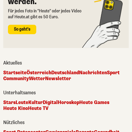
werden.
Für jedes Foto in "Heute" oder jedes Video
auf Heute.at gibt es 50 Euro.
So geht's
Aktuelles
Startseite
Österreich
Deutschland
Nachrichten
Sport
Community
Wetter
Newsletter
Unterhaltsames
Stars
Leute
Kultur
Digital
Horoskop
Heute Games
Heute Kino
Heute TV
Nützliches