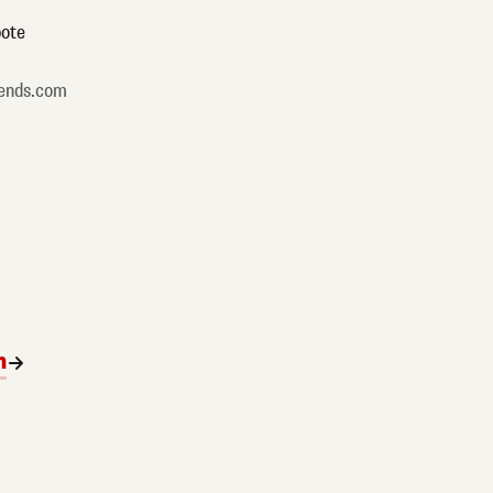
ote
ends.com
n