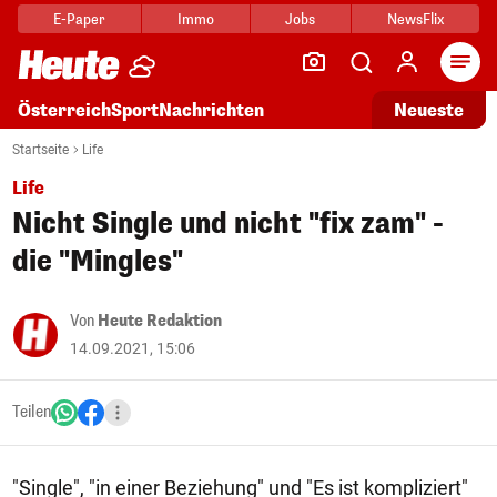
E-Paper
Immo
Jobs
NewsFlix
Arti
Österreich
Sport
Nachrichten
Neueste
Startseite
Life
Life
Nicht Single und nicht "fix zam" -
die "Mingles"
Von
Heute Redaktion
14.09.2021, 15:06
Teilen
"Single", "in einer Beziehung" und "Es ist kompliziert"