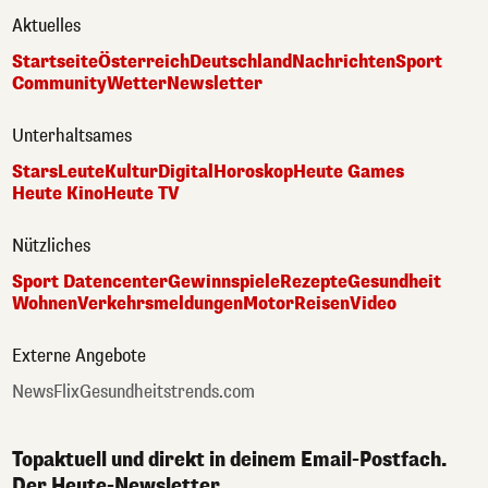
Aktuelles
Startseite
Österreich
Deutschland
Nachrichten
Sport
Community
Wetter
Newsletter
Unterhaltsames
Stars
Leute
Kultur
Digital
Horoskop
Heute Games
Heute Kino
Heute TV
Nützliches
Sport Datencenter
Gewinnspiele
Rezepte
Gesundheit
Wohnen
Verkehrsmeldungen
Motor
Reisen
Video
Externe Angebote
NewsFlix
Gesundheitstrends.com
Topaktuell und direkt in deinem Email-Postfach.
Der Heute-Newsletter.