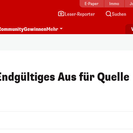
E-Paper
Immo
J
Leser-Reporter
Suchen
Community
Gewinnen
Mehr
Endgültiges Aus für Quelle