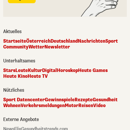
Aktuelles
Startseite
Österreich
Deutschland
Nachrichten
Sport
Community
Wetter
Newsletter
Unterhaltsames
Stars
Leute
Kultur
Digital
Horoskop
Heute Games
Heute Kino
Heute TV
Nützliches
Sport Datencenter
Gewinnspiele
Rezepte
Gesundheit
Wohnen
Verkehrsmeldungen
Motor
Reisen
Video
Externe Angebote
NewsFlix
Gesundheitstrends.com