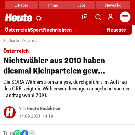
E-Paper
Immo
Jobs
NewsFlix
Arti
Österreich
Sport
Nachrichten
Neueste
Startseite
Österreich
Österreich
Nichtwähler aus 2010 haben
diesmal Kleinparteien gew...
Die SORA Wählerstromanalyse, durchgeführt im Auftrag
des ORF, zeigt die Wählerwanderungen ausgehend von der
Landtagswahl 2010.
Von
Heute Redaktion
14.09.2021, 14:19
Teilen