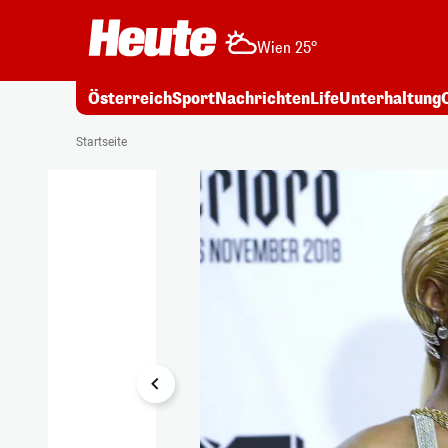
Wien 25°
Österreich
Sport
Nachrichten
Life
Unterhaltung
1/12
Startseite