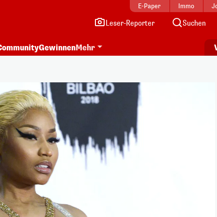
E-Paper
Immo
J
Leser-Reporter
Suchen
Community
Gewinnen
Mehr
i