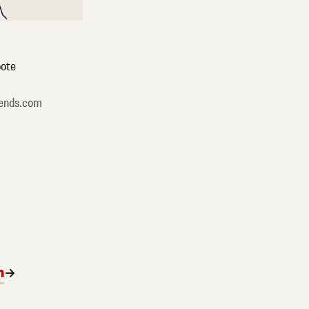
ote
ends.com
n